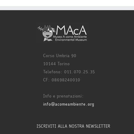
Corso Umbria 90
10144 Torino
Telefono: 011.070.25.35
CF: 08698240010
Info e prenotazioni:
info@acomeambiente.org
ISCRIVITI ALLA NOSTRA NEWSLETTER