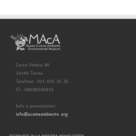
Corso Umbria 90
10144 Torino
Telefono: 011.070.25.35
CF: 08698240010
Info e prenotazioni:
info@acomeambiente.org