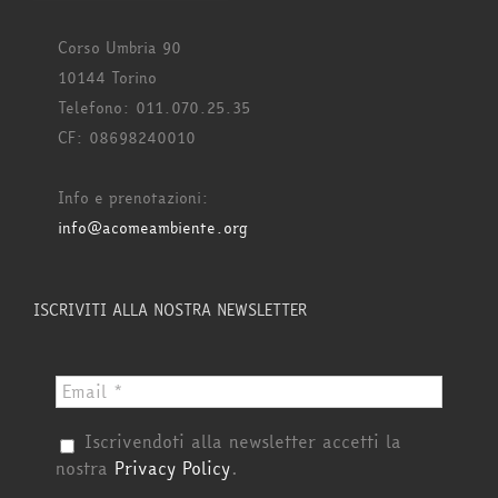
Corso Umbria 90
10144 Torino
Telefono: 011.070.25.35
CF: 08698240010
Info e prenotazioni:
info@acomeambiente.org
ISCRIVITI ALLA NOSTRA NEWSLETTER
Iscrivendoti alla newsletter accetti la
nostra
Privacy Policy
.