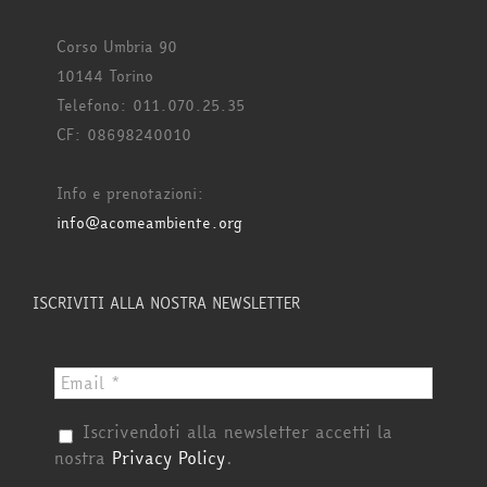
Corso Umbria 90
10144 Torino
Telefono: 011.070.25.35
CF: 08698240010
Info e prenotazioni:
info@acomeambiente.org
ISCRIVITI ALLA NOSTRA NEWSLETTER
Iscrivendoti alla newsletter accetti la
nostra
Privacy Policy
.