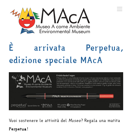
Salta
al
contenuto
È arrivata Perpetua,
edizione speciale MAcA
Vuoi sostenere le attività del
Museo
? Regala una matita
Perpetua
!