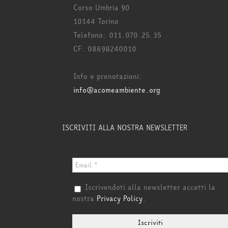
Corso Umbria 90
10144 Torino
Telefono: 011.070.25.35
CF: 08698240010
Info e prenotazioni:
info@acomeambiente.org
ISCRIVITI ALLA NOSTRA NEWSLETTER
Iscrivendoti alla newsletter accetti la
nostra
Privacy Policy
.