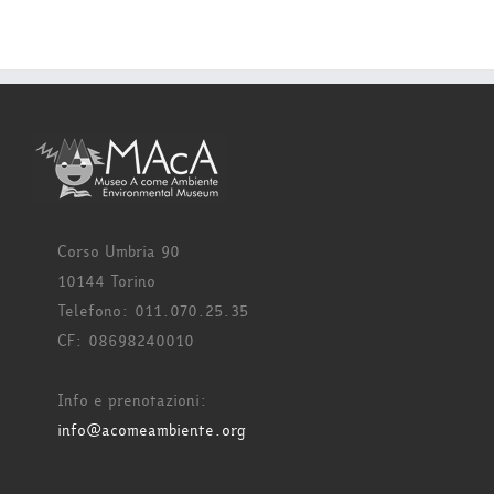
Corso Umbria 90
10144 Torino
Telefono: 011.070.25.35
CF: 08698240010
Info e prenotazioni:
info@acomeambiente.org