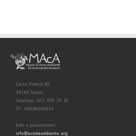
Corso Umbria 90
10144 Torino
Telefono: 011.070.25.35
CF: 08698240010
Info e prenotazioni:
info@acomeambiente.org