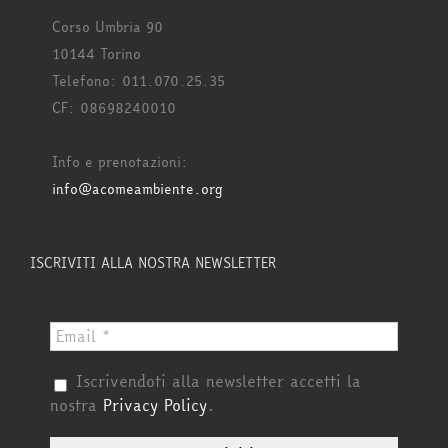
Corso Umbria 90
10144 Torino
Telefono: 011.070.25.35
CF: 08698240010
Info e prenotazioni:
info@acomeambiente.org
ISCRIVITI ALLA NOSTRA NEWSLETTER
Iscrivendoti alla newsletter accetti la
nostra
Privacy Policy
.