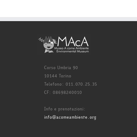
Corso Umbria 90
10144 Torino
Telefono: 011.070.25.35
CF: 08698240010
Info e prenotazioni:
info@acomeambiente.org