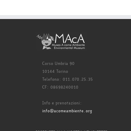
Corso Umbria 90
10144 Torino
Telefono: 011.070.25.35
CF: 08698240010
Info e prenotazioni:
info@acomeambiente.org