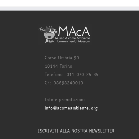
Corso Umbria 90
10144 Torino
Telefono: 011.070.25.35
CF: 08698240010
Info e prenotazioni:
info@acomeambiente.org
ISCRIVITI ALLA NOSTRA NEWSLETTER