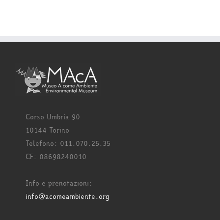
Corso Umbria 90
10144 Torino
Telefono: 011.070.25.35
CF: 08698240010
Info e prenotazioni:
info@acomeambiente.org