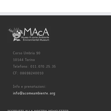
Corso Umbria 90
10144 Torino
Telefono: 011.070.25.35
CF: 08698240010
Info e prenotazioni:
info@acomeambiente.org