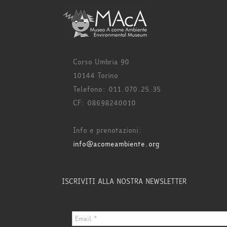
Corso Umbria 90
10144 Torino
Telefono: 011.070.25.35
CF: 08698240010
Info e prenotazioni:
info@acomeambiente.org
ISCRIVITI ALLA NOSTRA NEWSLETTER