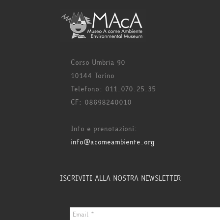
Corso Umbria 90
10144 Torino
Telefono: 011.070.25.35
CF: 08698240010
Info e prenotazioni:
info@acomeambiente.org
ISCRIVITI ALLA NOSTRA NEWSLETTER