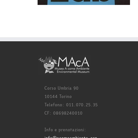
Corso Umbria 90
10144 Torino
Telefono: 011.070.25.35
CF: 08698240010
Info e prenotazioni: