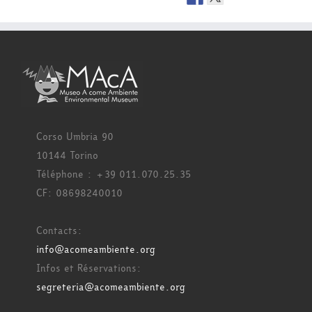
Corso Umbria 90
10144 Torino
Téléphone : +39 011.070.25.35
CF: 08698240010
Contacts:
info@acomeambiente.org
Infos et Réservations:
segreteria@acomeambiente.org