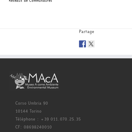
Réseaux de Communautés
Partage
Corso Umbria 90
10144 Torino
Téléphone : +39 011.070.25.35
CF: 08698240010