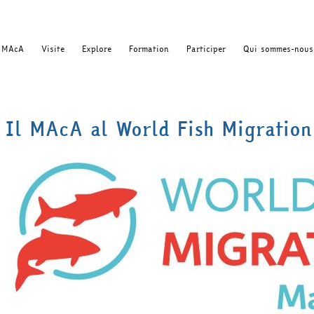
MAcA
Visite
Explore
Formation
Participer
Qui sommes-nous
Il MAcA al World Fish Migration