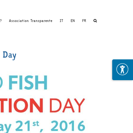
?
Association Transparente
IT
EN
FR
 Day