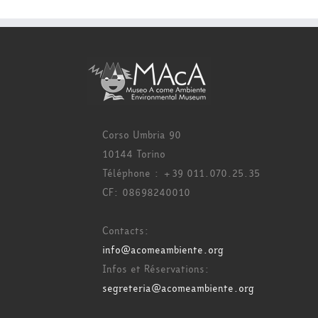
Corso Umbria 90
10144 Torino
Téléphone : +39 011.070.25.35
CF: 08698240010
Contacts:
info@acomeambiente.org
Infos et Réservations:
segreteria@acomeambiente.org