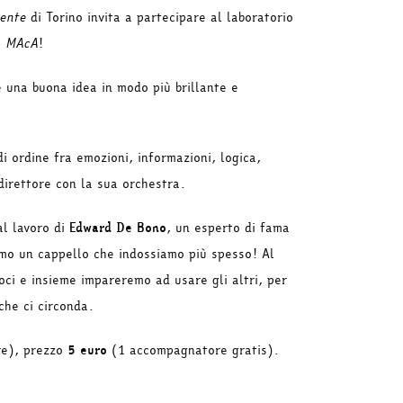
ente
di Torino invita a partecipare al laboratorio
l
MAcA
!
e una buona idea in modo più brillante e
!
 ordine fra emozioni, informazioni, logica,
direttore con la sua orchestra.
al lavoro di
Edward De Bono
, un esperto di fama
iamo un cappello che indossiamo più spesso! Al
ci e insieme impareremo ad usare gli altri, per
che ci circonda.
re), prezzo
5 euro
(1 accompagnatore gratis).