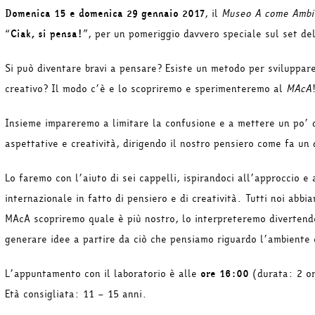
Domenica 15 e domenica 29 gennaio 2017
, il
Museo A come Ambi
“
Ciak, si pensa!
”, per un pomeriggio davvero speciale sul set de
Si può diventare bravi a pensare? Esiste un metodo per sviluppar
creativo? Il modo c’è e lo scopriremo e sperimenteremo al
MAcA
Insieme impareremo a limitare la confusione e a mettere un po’ di
aspettative e creatività, dirigendo il nostro pensiero come fa un 
Lo faremo con l’aiuto di sei cappelli, ispirandoci all’approccio e 
internazionale in fatto di pensiero e di creatività. Tutti noi abb
MAcA scopriremo quale è più nostro, lo interpreteremo divertendo
generare idee a partire da ciò che pensiamo riguardo l’ambiente 
L’appuntamento con il laboratorio è alle
ore 16:00
(durata: 2 o
Età consigliata: 11 – 15 anni.