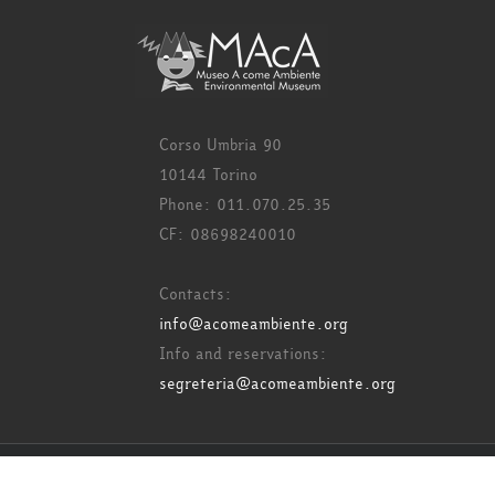
Corso Umbria 90
10144 Torino
Phone: 011.070.25.35
CF: 08698240010
Contacts:
info@acomeambiente.org
Info and reservations:
segreteria@acomeambiente.org
Copyright 2017 Acome Ambiente - All rights reserved.