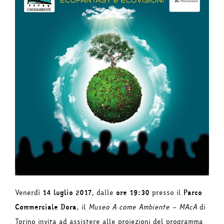
Venerdì
14 luglio 2017
, dalle
ore 19:30
presso il
Parco
Commerciale Dora
, il
Museo A come Ambiente – MAcA
di
Torino invita ad assistere alle proiezioni del programma