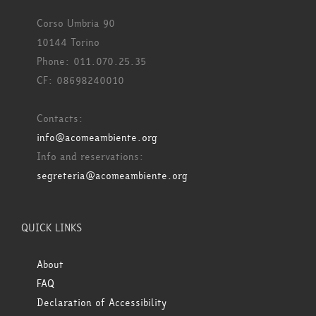
Corso Umbria 90
10144 Torino
Phone: 011.070.25.35
CF: 08698240010
Contacts:
info@acomeambiente.org
Info and reservations:
segreteria@acomeambiente.org
QUICK LINKS
About
FAQ
Declaration of Accessibility