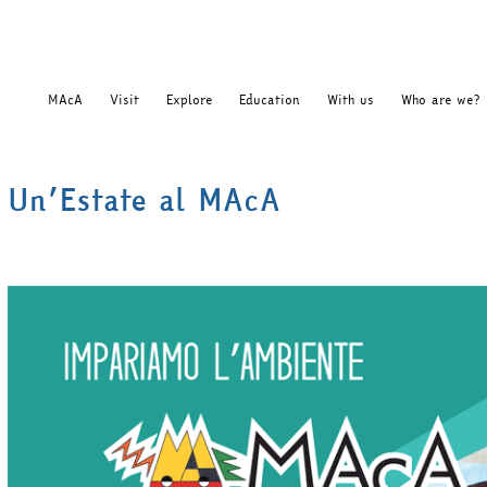
MAcA
Visit
Explore
Education
With us
Who are we?
Un’Estate al MAcA