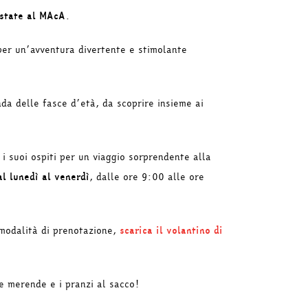
state al MAcA
.
per un’avventura divertente e stimolante
nda delle fasce d’età, da scoprire insieme ai
i suoi ospiti per un viaggio sorprendente alla
al lunedì al venerdì
, dalle ore 9:00 alle ore
e modalità di prenotazione,
scarica il volantino di
e merende e i pranzi al sacco!