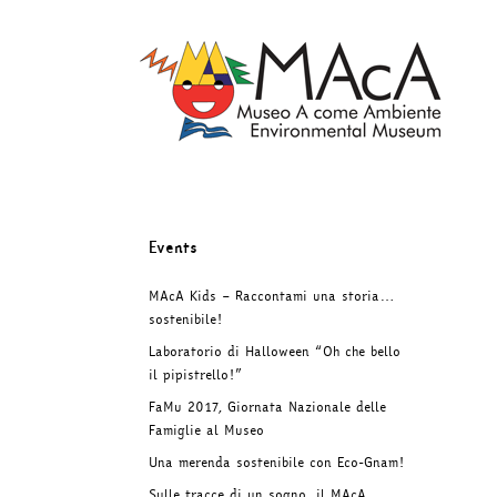
Skip
to
content
Events
MAcA Kids – Raccontami una storia…
sostenibile!
Laboratorio di Halloween “Oh che bello
il pipistrello!”
FaMu 2017, Giornata Nazionale delle
Famiglie al Museo
Una merenda sostenibile con Eco-Gnam!
Sulle tracce di un sogno, il MAcA