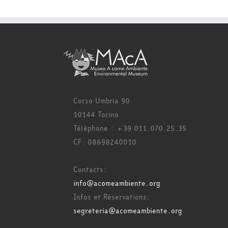
Corso Umbria 90
10144 Torino
Téléphone : +39 011.070.25.35
CF: 08698240010
Contacts:
info@acomeambiente.org
Infos et Réservations:
segreteria@acomeambiente.org