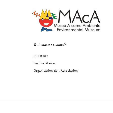
Skip
to
content
Qui sommes-nous?
Compagnia di San
L’Histoire
Paolo
Les Sociétaires
Organisation de l’Association