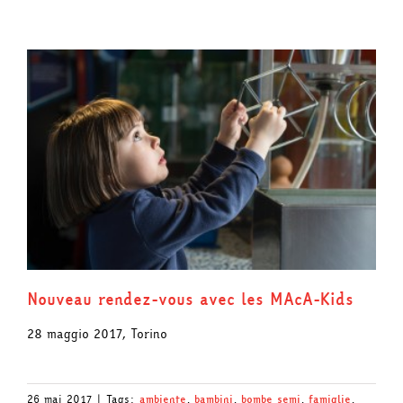
Nouveau rendez-vous avec les MAcA-Kids
28 maggio 2017, Torino
26 mai 2017
|
Tags:
ambiente
,
bambini
,
bombe semi
,
famiglie
,