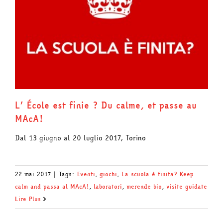
L’ École est finie ? Du calme, et passe au
MAcA!
Dal 13 giugno al 20 luglio 2017, Torino
22 mai 2017
|
Tags:
Eventi
,
giochi
,
La scuola è finita? Keep
calm and passa al MAcA!
,
laboratori
,
merende bio
,
visite guidate
Lire Plus