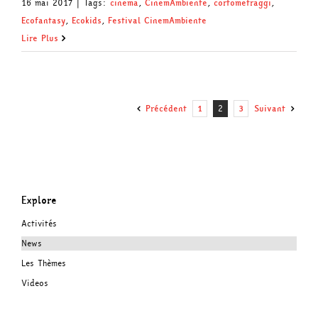
16 mai 2017
|
Tags:
cinema
,
CinemAmbiente
,
cortometraggi
,
Ecofantasy
,
Ecokids
,
Festival CinemAmbiente
Lire Plus
Précédent
1
2
3
Suivant
Explore
Activités
News
Les Thèmes
Videos