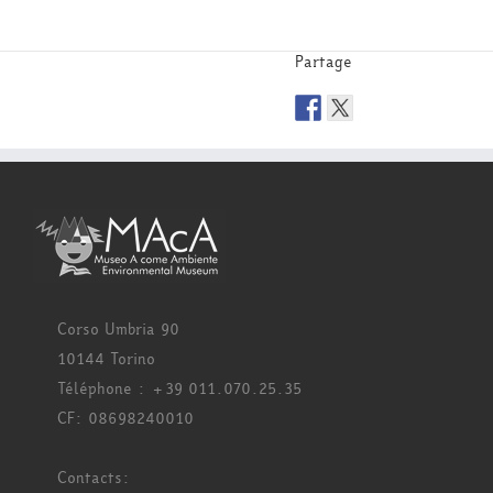
Partage
Corso Umbria 90
10144 Torino
Téléphone : +39 011.070.25.35
CF: 08698240010
Contacts: