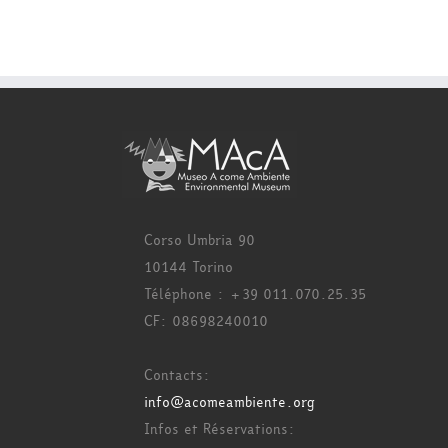
Corso Umbria 90
10144 Torino
Téléphone : +39 011.070.25.35
CF: 08698240010
Contacts:
info@acomeambiente.org
Infos et Réservations: