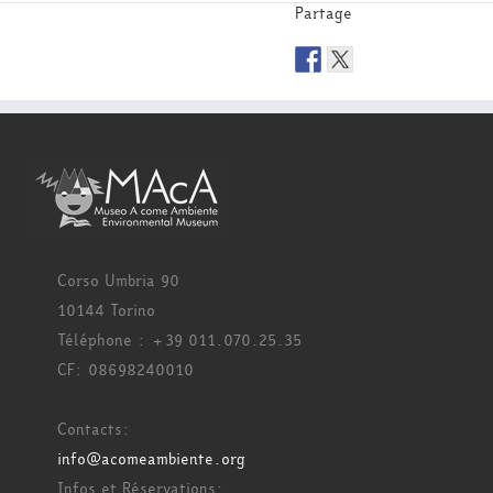
Partage
Corso Umbria 90
10144 Torino
Téléphone : +39 011.070.25.35
CF: 08698240010
Contacts:
info@acomeambiente.org
Infos et Réservations: