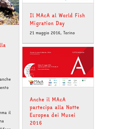
Il MAcA al World Fish
Migration Day
21 maggio 2016, Torino
lla
ipa alla
 Musei
 anche
mento
Anche il MAcA
partecipa alla Notte
mma il
Europea dei Musei
na
2016