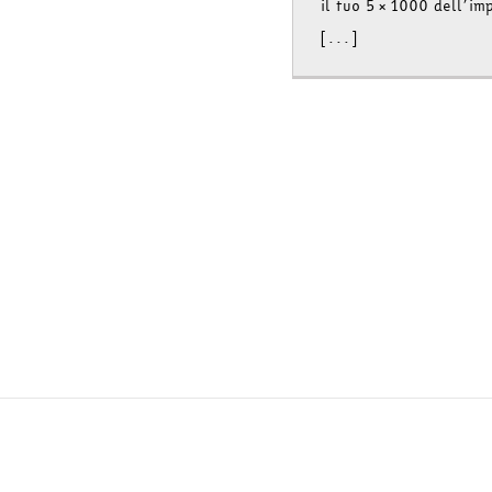
il tuo 5×1000 dell’im
[...]