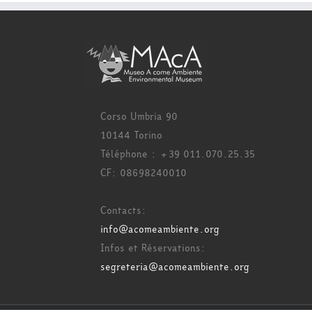
Corso Umbria 90
10144 Torino
Téléphone : +39 011.070.25.35
CF: 08698240010
Contacts:
info@acomeambiente.org
Infos et Réservations:
segreteria@acomeambiente.org