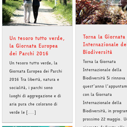
Torna la Giornata
Internazionale della
Biodiversità
Torna la Giornata
Un tesoro tutto verde,
Internazionale de
la Giornata Europea
Biodiversità
dei Parchi 2016
Torna la Giornata
Un tesoro tutto verde, la
Anche il MAcA partec
Internazionale della
Giornata Europea dei Parchi
Notte Europea dei
2016
Biodiversità Si rinnova
2016 Tra libertà, natura e
quest’anno l’appunta
socialità, i parchi sono
con la Giornata
luoghi di aggregazione e di
Internazionale della
aria pura che colorano di
Biodiversità, in progra
verde le [...]
prossimo 22 maggio. U