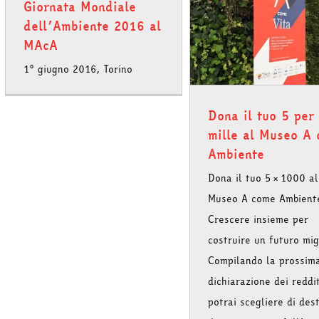
Giornata Mondiale
dell’Ambiente 2016 al
Dona il tuo 5 per mille al
MAcA
Museo A come Ambiente
1° giugno 2016, Torino
Dona il tuo 5 per
mille al Museo A
Ambiente
Torna l’iniziativa I
Aperti di SMA
Dona il tuo 5×1000 al
Museo A come Ambient
Crescere insieme per
costruire un futuro mig
Compilando la prossim
dichiarazione dei reddit
potrai scegliere di des