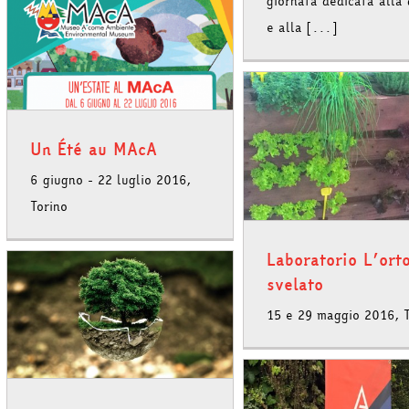
giornata dedicata alla 
e alla [...]
Anche il MAcA a sos
Un Été au MAcA
Let It Grow
Laboratorio L’orto svelato
6 giugno - 22 luglio 2016,
Torino
Laboratorio L’ort
svelato
15 e 29 maggio 2016, T