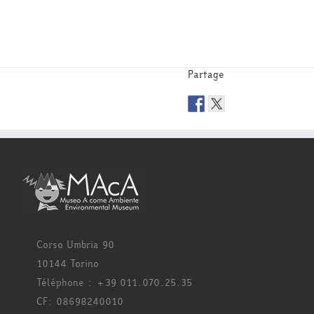
Partage
Corso Umbria 90
10144 Torino
Téléphone : +39 011.070.25.35
CF: 08698240010