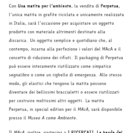
Con
Una matita per l’ambiente
, la vendita di
Perpetua
,
l’unica matita in grafite riciclata e unicamente realizzata
in Italia, sarà l’occasione per acquistare un oggetto
prodotto con materiale altrimenti destinato alla
discarica. Un oggetto semplice e quotidiano che, al
contempo, incarna alla perfezione i valori del MAcA e il
concetto di riduzione dei rifiuti. Il packaging di Perpetua
può essere interamente riutilizzato come simpatico
segnalibro o come un righello di emergenza. Allo stesso
modo, gli elastici che tengono la matita possono
diventare dei bellissimi braccialetti o essere riutilizzati
per costruire moltissimi altri oggetti. La matita
Perpetua, in special edition per il
MAcA
, sarà disponibile
presso il
Museo A come Ambiente
.
Il
MAcA
, inoltre, partecipa a
I RICERCATI, La banda del