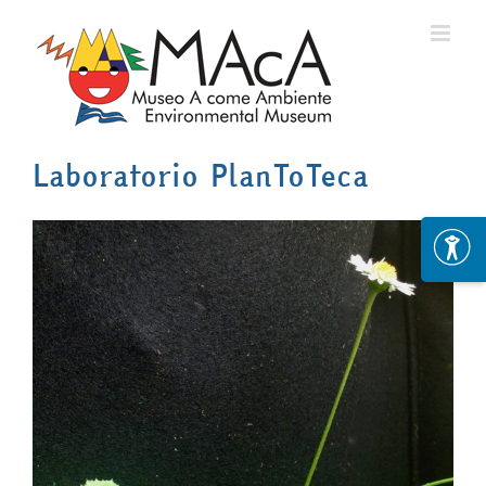
Skip
to
content
Laboratorio PlanToTeca