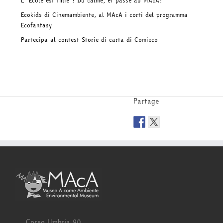
L’ École est finie ? Du calme, et passe au MAcA!
Ecokids di Cinemambiente, al MAcA i corti del programma
Ecofantasy
Partecipa al contest Storie di carta di Comieco
Partage
Corso Umbria 90