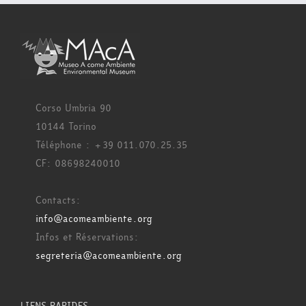
Corso Umbria 90
10144 Torino
Téléphone : +39 011.070.25.35
CF: 08698240010
Contacts:
info@acomeambiente.org
Infos et Réservations:
segreteria@acomeambiente.org