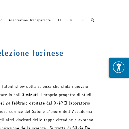
?
Association Transparente
IT
EN
FR
elezione torinese
l talent show della scienza che
sfida i giovani
tare in soli
3 minuti
il proprio progetto di studi
el 24 febbraio ospitate dal Xkè? Il laboratorio
giosa cornice del Salone d’onore dell’Accademia
gli altri vincitori delle tappe cittadine e avranno
unicazione della scienza. Si tratta di
Silvia De