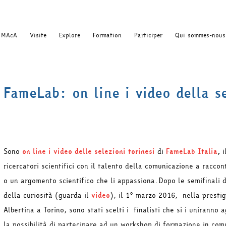
MAcA
Visite
Explore
Formation
Participer
Qui sommes-nous
FameLab: on line i video della s
Sono
on line i video delle selezioni torinesi
di
FameLab Italia
,
i
ricercatori scientifici con il talento della comunicazione a raccon
o un argomento scientifico che li appassiona.Dopo le semifinali d
della curiosità
(guarda il
video
), il 1° marzo 2016, nella presti
Albertina a Torino, sono stati scelti i finalisti che si i uniranno a
la possibilità di partecipare ad un workshop di formazione in com