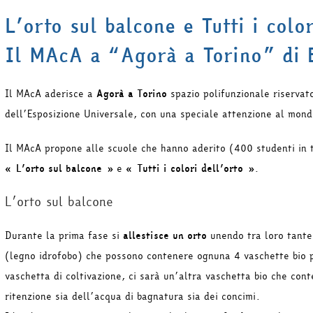
L’orto sul balcone e Tutti i color
Il MAcA a “Agorà a Torino” di 
Il MAcA aderisce a
Agorà a Torino
spazio polifunzionale riservato
dell’Esposizione Universale, con una speciale attenzione al mondo
Il MAcA propone alle scuole che hanno aderito (400 studenti in tu
« L’orto sul balcone »
e
« Tutti i colori dell’orto »
.
L’orto sul balcone
Durante la prima fase si
allestisce un orto
unendo tra loro tante 
(legno idrofobo) che possono contenere ognuna 4 vaschette bio pe
vaschetta di coltivazione, ci sarà un’altra vaschetta bio che cont
ritenzione sia dell’acqua di bagnatura sia dei concimi.