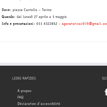
Dove:
piazza Castello – Torino
Quando:
dal lunedì 27 aprile a 1 maggio
Info e prenotazioni:
011 4322852 –
agoratorino2015@gmail.c
LIENS RAPIDES
SU
A propos
FAQ
Déclaration d'accessibilité