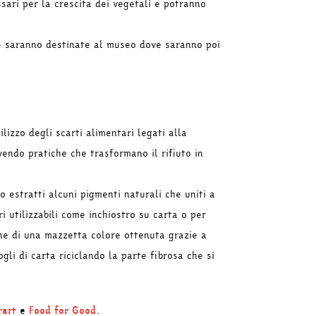
sari per la crescita dei vegetali e potranno
re saranno destinate al museo dove saranno poi
lizzo degli scarti alimentari legati alla
vendo pratiche che trasformano il rifiuto in
o estratti alcuni pigmenti naturali che uniti a
 utilizzabili come inchiostro su carta o per
one di una mazzetta colore ottenuta grazie a
gli di carta riciclando la parte fibrosa che si
rart
e
Food for Good
.