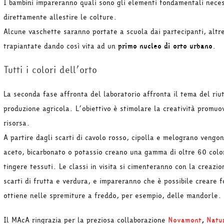
I bambini impareranno quali sono gli elementi fondamentali neces
direttamente allestire le colture.
Alcune vaschette saranno portate a scuola dai partecipanti, alt
trapiantate dando così vita ad un
primo nucleo di orto urbano
.
Tutti i colori dell’orto
La seconda fase affronta del laboratorio affronta il tema del riuti
produzione agricola. L’obiettivo è stimolare la creatività promuo
risorsa.
A partire dagli scarti di cavolo rosso, cipolla e melograno vengon
aceto, bicarbonato o potassio creano una gamma di oltre 60 colori
tingere tessuti. Le classi in visita si cimenteranno con la creazi
scarti di frutta e verdura, e impareranno che è possibile creare fo
ottiene nelle spremiture a freddo, per esempio, delle mandorle.
Il MAcA ringrazia per la preziosa collaborazione
Novamont
,
Natu