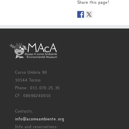
Share this page!
Corso Umbria 90
10144 Torino
Phone: 011.070.25.35
CF: 08698240010
Contacts:
info@acomeambiente.org
Info and reservations: