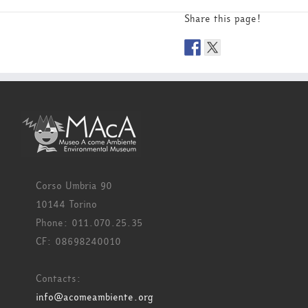
Share this page!
Corso Umbria 90
10144 Torino
Phone: 011.070.25.35
CF: 08698240010
Contacts:
info@acomeambiente.org