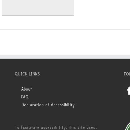
QUICK LINKS
FO
About
FAQ
Declaration of Accessibility
To facilitate accessibility, this site uses: