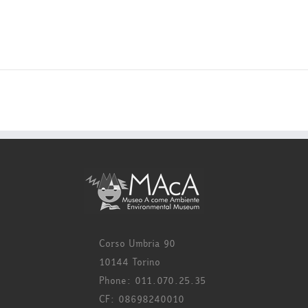
Corso Umbria 90
10144 Torino
Phone: 011.070.25.35
CF: 08698240010