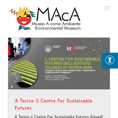
Skip
to
content
A Torino il Centre For Sustainable
Futures
A Torino il Centre For Sustainable Futures Giovedì