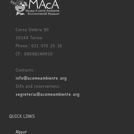
Corso Umbria 90
10144 Torino
Phone: 011.070.25.35
CF: 08698240010
Contacts:
info@acomeambiente.org
Info and reservations:
segreteria@acomeambiente.org
QUICK LINKS
About