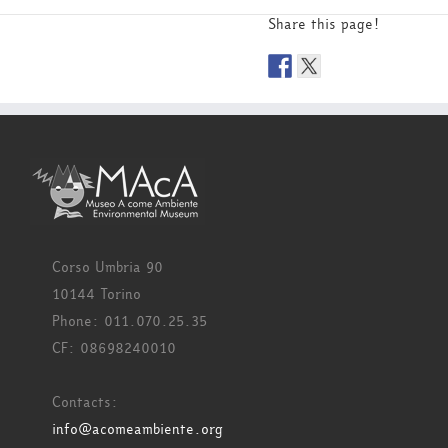
Share this page!
Corso Umbria 90
10144 Torino
Phone: 011.070.25.35
CF: 08698240010
Contacts:
info@acomeambiente.org