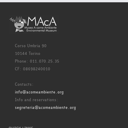
Corso Umbria 90
10144 Torino
Phone: 011.070.25.35
CF: 08698240010
Contacts:
info@acomeambiente.org
Info and reservations:
segreteria@acomeambiente.org