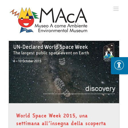
Skip
to
content
World Space Week 2015, una
settimana all’insegna della scoperta