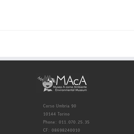
Corso Umbria 90
10144 Torino
Phone: 011.070.25.35
CF: 08698240010