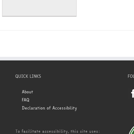
QUICK LINKS
FO
About
FAQ
Declaration of Accessibility
To facilitate accessibility, this site uses: