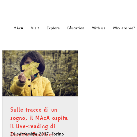
MAcA
Visit
Explore
Education
With us
Who are we?
Sulle tracce di un
sogno, il MAcA ospita
il live-reading di
Daniele Gouthier
24 settembre 2017, Torino