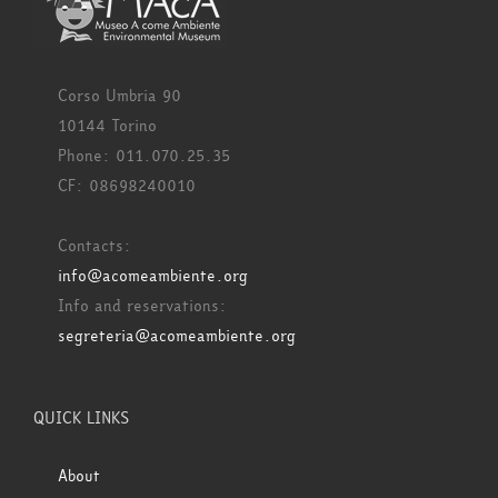
Corso Umbria 90
10144 Torino
Phone: 011.070.25.35
CF: 08698240010
Contacts:
info@acomeambiente.org
Info and reservations:
segreteria@acomeambiente.org
QUICK LINKS
About