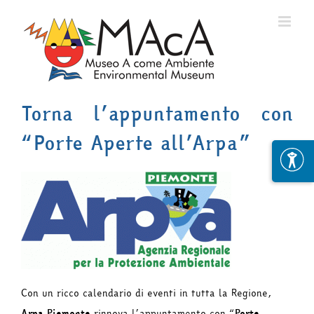
Skip
to
content
Torna l’appuntamento con
“Porte Aperte all’Arpa”
Con un ricco calendario di eventi in tutta la Regione,
Arpa Piemonte
rinnova l’appuntamento con “
Porte