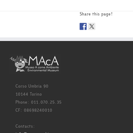
Share this page!
Corso Umbria 90
10144 Torino
Phone: 011.070.25.35
CF: 08698240010
Contacts: