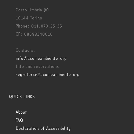
Corso Umbria 90
10144 Torino
Phone: 011.070.25.35
CF: 08698240010
Contacts:
info@acomeambiente.org
Info and reservations:
segreteria@acomeambiente.org
QUICK LINKS
About
FAQ
Declaration of Accessibility