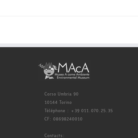
Corso Umbria 90
10144 Torino
Téléphone : +39 011.070.25.35
CF: 08698240010
Contacts: