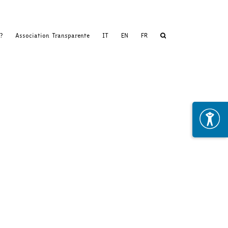
?
Association Transparente
IT
EN
FR