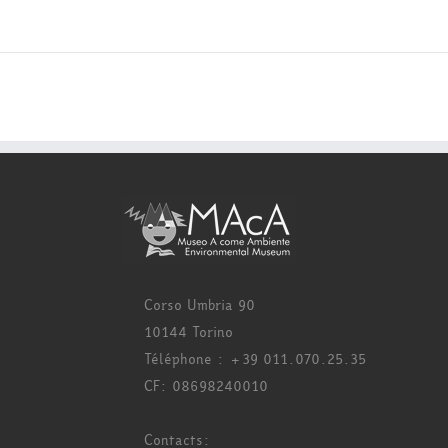
Corso Umbria 90
10144 Torino
Téléphone : +39 011.070.25.35
CF: 08698240010
Contacts: