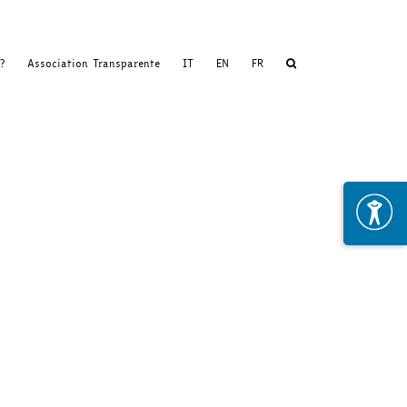
?
Association Transparente
IT
EN
FR