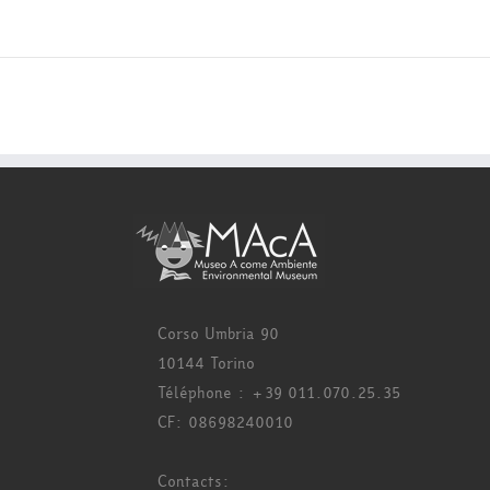
Corso Umbria 90
10144 Torino
Téléphone : +39 011.070.25.35
CF: 08698240010
Contacts: